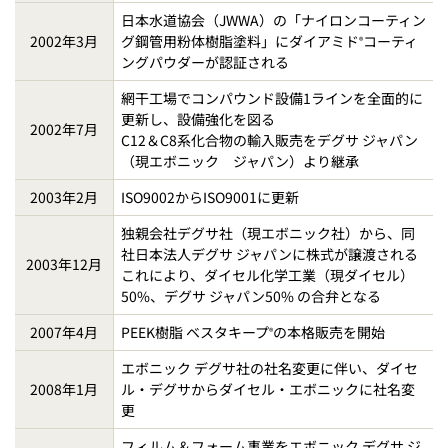
日本水道協会（JWWA）の「ナイロンコーティン
2002年3月
グ鋼管用粉体樹脂塗料」にダイアミド
コーティ
®
ングパウダーが認証される
網干工場でコンパウンド設備1ラインを全面的に
更新し、設備強化を図る
2002年7月
C12＆C8系化合物の輸入販売をデグサ ジャパン
（現エボニック ジャパン）より継承
2003年2月
ISO9002からISO9001に更新
独親会社デグサ社（現エボニック社）から、同
社日本法人デグサ ジャパンに株式が譲渡される
2003年12月
これにより、ダイセル化学工業（現ダイセル）
50%、デグサ ジャパン50% の合弁となる
2007年4月
PEEK樹脂 ベスタキープ
の本格販売を開始
®
エボニック デグサ社の社名変更に伴い、ダイセ
2008年1月
ル・デグサからダイセル・エボニックに社名変
更
フィルム＆フォーム事業をエボニック デグサ ジ