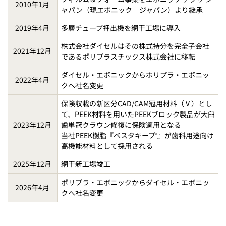
2010年1月
ャパン（現エボニック ジャパン）より継承
2019年4月
多層チューブ押出機を網干工場に導入
株式会社ダイセルはその株式持分を完全子会社
2021年12月
であるポリプラスチックス株式会社に移転
ダイセル・エボニックからポリプラ・エボニッ
2022年4月
クへ社名変更
保険収載の新区分CAD/CAM冠用材料（Ⅴ）とし
て、PEEK材料を用いたPEEKブロック製品が大臼
2023年12月
歯単冠クラウン修復に保険適用となる
当社PEEK樹脂『ベスタキープ
』が歯科用途向け
®
高機能材料として採用される
2025年12月
網干新工場竣工
ポリプラ・エボニックからダイセル・エボニッ
2026年4月
クへ社名変更