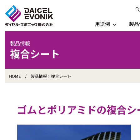
用途例
製品
製品情報
複合シート
HOME
製品情報：複合シート
ゴムとポリアミドの複合シ